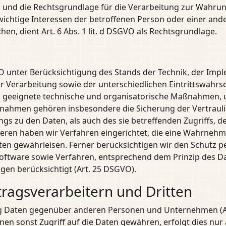
VO, und die Rechtsgrundlage für die Verarbeitung zur Wahrun
enswichtige Interessen der betroffenen Person oder einer an
n, dient Art. 6 Abs. 1 lit. d DSGVO als Rechtsgrundlage.
O unter Berücksichtigung des Stands der Technik, der Imp
erarbeitung sowie der unterschiedlichen Eintrittswahrsch
n, geeignete technische und organisatorische Maßnahmen,
nahmen gehören insbesondere die Sicherung der Vertraulich
gs zu den Daten, als auch des sie betreffenden Zugriffs, d
teren haben wir Verfahren eingerichtet, die eine Wahrneh
en gewährleisen. Ferner berücksichtigen wir den Schutz p
oftware sowie Verfahren, entsprechend dem Prinzip des D
gen berücksichtigt (Art. 25 DSGVO).
ragsverarbeitern und Dritten
g Daten gegenüber anderen Personen und Unternehmen (Au
hnen sonst Zugriff auf die Daten gewähren, erfolgt dies nur