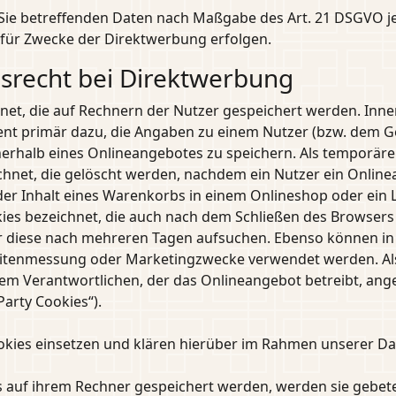
 Sie betreffenden Daten nach Maßgabe des Art. 21 DSGVO j
für Zwecke der Direktwerbung erfolgen.
srecht bei Direktwerbung
hnet, die auf Rechnern der Nutzer gespeichert werden. Inn
nt primär dazu, die Angaben zu einem Nutzer (bzw. dem Ge
rhalb eines Onlineangebotes zu speichern. Als temporäre 
chnet, die gelöscht werden, nachdem ein Nutzer ein Onlin
 der Inhalt eines Warenkorbs in einem Onlineshop oder ein 
es bezeichnet, die auch nach dem Schließen des Browsers g
r diese nach mehreren Tagen aufsuchen. Ebenso können in 
eitenmessung oder Marketingzwecke verwendet werden. Als
dem Verantwortlichen, der das Onlineangebot betreibt, ang
Party Cookies“).
ies einsetzen und klären hierüber im Rahmen unserer Da
es auf ihrem Rechner gespeichert werden, werden sie gebet